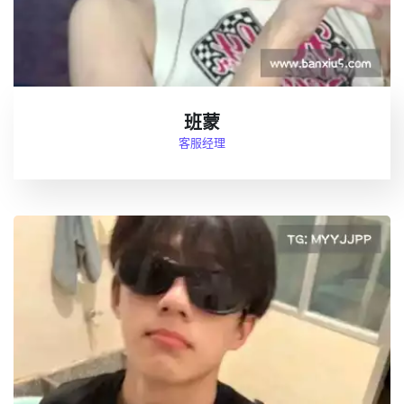
班蒙
客服经理