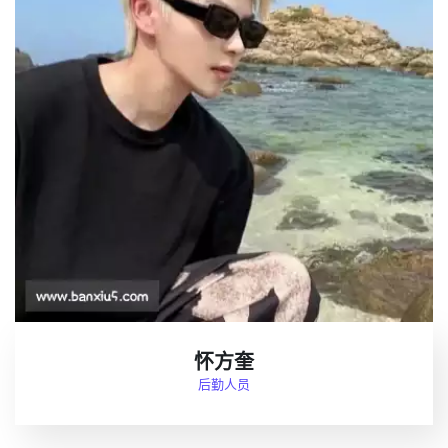
怀方奎
后勤人员