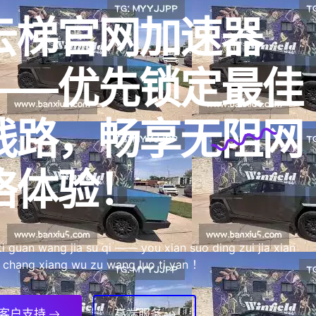
云梯官网加速器
——优先锁定最佳
线路，畅享无阻网
络体验！
ti guan wang jia su qi —— you xian suo ding zui jia xian
 chang xiang wu zu wang luo ti yan ！
客户支持
高端服务